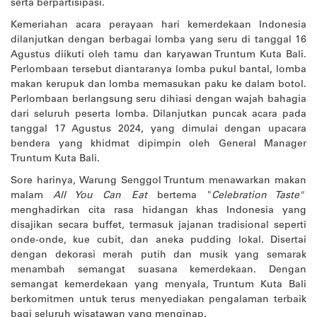
serta berpartisipasi.
Kemeriahan acara perayaan hari kemerdekaan Indonesia
dilanjutkan dengan berbagai lomba yang seru di tanggal 16
Agustus diikuti oleh tamu dan karyawan Truntum Kuta Bali.
Perlombaan tersebut diantaranya lomba pukul bantal, lomba
makan kerupuk dan lomba memasukan paku ke dalam botol.
Perlombaan berlangsung seru dihiasi dengan wajah bahagia
dari seluruh peserta lomba. Dilanjutkan puncak acara pada
tanggal 17 Agustus 2024, yang dimulai dengan upacara
bendera yang khidmat dipimpin oleh General Manager
Truntum Kuta Bali.
Sore harinya, Warung Senggol Truntum menawarkan makan
malam
All You Can Eat
bertema "
Celebration Taste"
menghadirkan cita rasa hidangan khas Indonesia yang
disajikan secara buffet, termasuk jajanan tradisional seperti
onde-onde, kue cubit, dan aneka pudding lokal. Disertai
dengan dekorasi merah putih dan musik yang semarak
menambah semangat suasana kemerdekaan. Dengan
semangat kemerdekaan yang menyala, Truntum Kuta Bali
berkomitmen untuk terus menyediakan pengalaman terbaik
bagi seluruh wisatawan yang menginap.