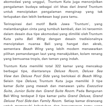
akomodasi yang unggul, Truntum Kuta juga menonjolkan
pengalaman budaya sebagai ciri khas dari
brand
Truntum
untuk menciptakan pengalaman menginap yang tak
terlupakan dan lebih berkesan bagi para tamu.
Terinspirasi dari motif Batik Jawa 'Truntum', yang
melambangkan cinta yang tumbuh kembali, dan ini tercermin
dalam desain dua tipe akomodasi yang dimiliki oleh Truntum
Kuta yaitu
Bali Wing
dengan desain tradisionalnya
menciptakan nuansa Bali yang hangat dan akrab,
sementara
Beach Wing
yang lebih modern menawarkan
pilihan pemandangan laut yang menakjubkan, kolam renang
yang bernuansa tropis, dan taman yang indah.
Truntum Kuta memiliki total 322 kamar yang mencakup
berbagai tipe, diantaranya
Deluxe Room, Deluxe Sea
View
dan
Deluxe Pool Side
yang berlokasi di
Beach Wing
.
Selain tipe
Deluxe
, Truntum Kuta juga memiliki 3 tipe
kamar
Suite
yang mewah dan menawan yaitu
Executive
Suite, Junior Suite
dan
Grand Suite Room
. Pada Bangunan
Bali Wing terdapat 3 tipe kamar yaitu
Grand Deluxe, Grand
Deluxe Pool Side
dan
Family Room
. Setiap kamar dirancang