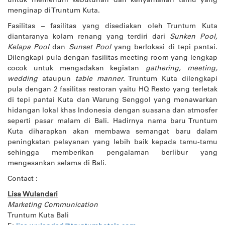
untuk memenuhi kebutuhan dan kenyamanan tamu yang
menginap di Truntum Kuta.
Fasilitas – fasilitas yang disediakan oleh Truntum Kuta
diantaranya kolam renang yang terdiri dari
Sunken Pool,
Kelapa Pool
dan
Sunset Pool
yang berlokasi di tepi pantai.
Dilengkapi pula dengan fasilitas meeting room yang lengkap
cocok untuk mengadakan kegiatan
gathering, meeting,
wedding
ataupun
table manner
. Truntum Kuta dilengkapi
pula dengan 2 fasilitas restoran yaitu HQ Resto yang terletak
di tepi pantai Kuta dan Warung Senggol yang menawarkan
hidangan lokal khas Indonesia dengan suasana dan atmosfer
seperti pasar malam di Bali. Hadirnya nama baru Truntum
Kuta diharapkan akan membawa semangat baru dalam
peningkatan pelayanan yang lebih baik kepada tamu-tamu
sehingga memberikan pengalaman berlibur yang
mengesankan selama di Bali.
Contact :
Lisa Wulandari
Marketing Communication
Truntum Kuta Bali